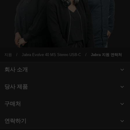
지원
Jabra Evolve 40 MS Stereo USB-C
Jabra 지원 연락처
expand_more
회사 소개
Jabra 관련 정보
expand_more
당사 제품
채용
헤드셋
expand_more
구매처
의 지속 가능성
스피커폰
헤드셋, 스피커폰, 회의용 카메라
새 소식 및 보도자료
expand_more
연락하기
회의실 카메라
블로그 읽기