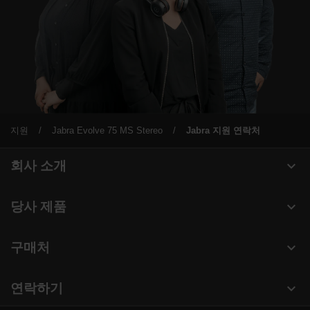
지원
Jabra Evolve 75 MS Stereo
Jabra 지원 연락처
expand_more
회사 소개
Jabra 관련 정보
expand_more
당사 제품
채용
헤드셋
expand_more
구매처
의 지속 가능성
스피커폰
헤드셋, 스피커폰, 회의용 카메라
새 소식 및 보도자료
expand_more
연락하기
회의실 카메라
블로그 읽기