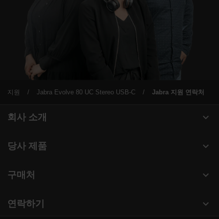
지원
Jabra Evolve 80 UC Stereo USB-C
Jabra 지원 연락처
expand_more
회사 소개
Jabra 관련 정보
expand_more
당사 제품
채용
헤드셋
expand_more
구매처
의 지속 가능성
스피커폰
헤드셋, 스피커폰, 회의용 카메라
새 소식 및 보도자료
expand_more
연락하기
회의실 카메라
블로그 읽기