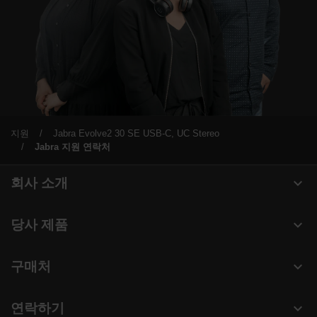
지원
Jabra Evolve2 30 SE USB-C, UC Stereo
Jabra 지원 연락처
expand_more
회사 소개
Jabra 관련 정보
expand_more
당사 제품
채용
헤드셋
expand_more
구매처
의 지속 가능성
스피커폰
헤드셋, 스피커폰, 회의용 카메라
새 소식 및 보도자료
expand_more
연락하기
회의실 카메라