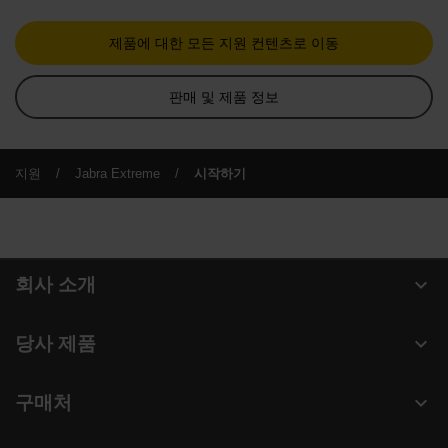
제품에 대한 모든 지원 컨텐츠로 이동
판매 및 제품 정보
지원
Jabra Extreme
시작하기
expand_more
회사 소개
Jabra 관련 정보
expand_more
당사 제품
채용
헤드셋
expand_more
구매처
의 지속 가능성
스피커폰
헤드셋, 스피커폰, 회의용 카메라