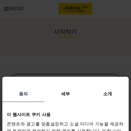
menu
MENU
시작하기
모든 지원 콘텐츠
동의
세부
소개
시작을 위한 자원
이 웹사이트 쿠키 사용
콘텐츠와 광고를 맞춤설정하고 소셜 미디어 기능을 제공하
Bluetooth 페어링 가이드
며 트래픽을 분석하기 위해 쿠키를 사용합니다. 또한 사이