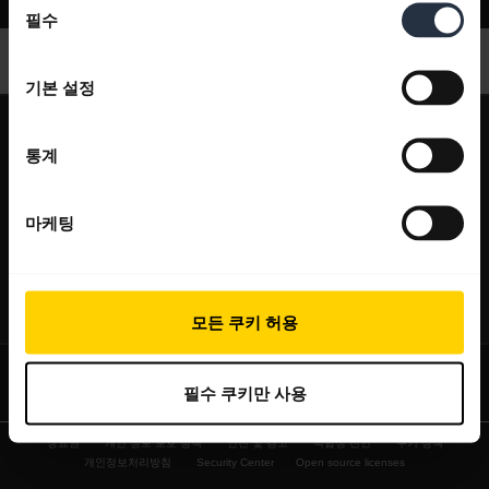
지원
필수
의
선
택
기본 설정
expand_more
회사 소개
통계
Jabra 관련 정보
expand_more
당사 제품
채용
마케팅
헤드셋
expand_more
구매처
의 지속 가능성
스피커폰
헤드셋, 스피커폰, 회의용 카메라
새 소식 및 보도자료
expand_more
연락하기
모든 쿠키 허용
회의실 카메라
블로그 읽기
영업팀 연락하기
개인용 카메라
사례 연구
필수 쿠키만 사용
서비스센터 연락하기
소프트웨어
상표권
개인 정보 보호 정책
안전 및 경고
적합성 선언
쿠키 정책
온라인 스토어 지원
액세서리
개인정보처리방침
Security Center
Open source licenses