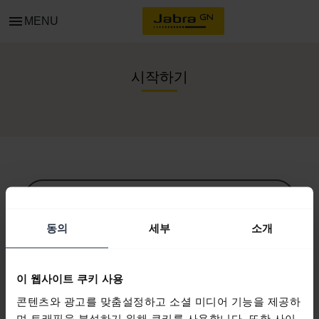
menu
MENU
시작하기
모든 지원 콘텐츠
동의
세부
소개
시작을 위한 자원
이 웹사이트 쿠키 사용
콘텐츠와 광고를 맞춤설정하고 소셜 미디어 기능을 제공하
Bluetooth 페어링 가이드
며 트래픽을 분석하기 위해 쿠키를 사용합니다. 또한 사이