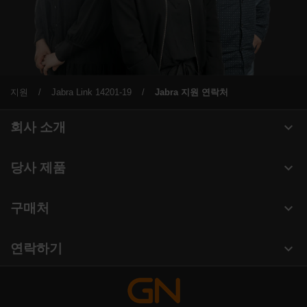
지원
Jabra Link 14201-19
Jabra 지원 연락처
expand_more
회사 소개
Jabra 관련 정보
expand_more
당사 제품
채용
헤드셋
expand_more
구매처
의 지속 가능성
스피커폰
헤드셋, 스피커폰, 회의용 카메라
새 소식 및 보도자료
expand_more
연락하기
회의실 카메라
블로그 읽기
영업팀 연락하기
개인용 카메라
사례 연구
서비스센터 연락하기