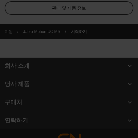
판매 및 제품 정보
지원
Jabra Motion UC MS
시작하기
expand_more
회사 소개
Jabra 관련 정보
expand_more
당사 제품
채용
헤드셋
expand_more
구매처
의 지속 가능성
스피커폰
헤드셋, 스피커폰, 회의용 카메라
새 소식 및 보도자료
expand_more
연락하기
회의실 카메라
블로그 읽기
영업팀 연락하기
개인용 카메라