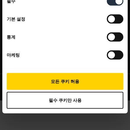
필수
의
Jabra 관련 정보
선
expand_more
당사 제품
택
기본 설정
채용
헤드셋
expand_more
구매처
의 지속 가능성
스피커폰
통계
헤드셋, 스피커폰, 회의용 카메라
새 소식 및 보도자료
expand_more
연락하기
회의실 카메라
블로그 읽기
마케팅
영업팀 연락하기
개인용 카메라
사례 연구
서비스센터 연락하기
소프트웨어
상표권
개인 정보 보호 정책
안전 및 경고
적합성 선언
쿠키 정책
모든 쿠키 허용
온라인 스토어 지원
액세서리
개인정보처리방침
Security Center
Open source licenses
제품 등록
필수 쿠키만 사용
개발자 프로그램
파트너 프로그램
보증 및 서비스