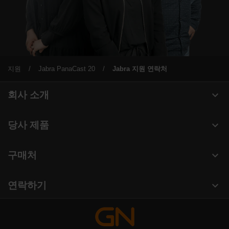
지원
Jabra PanaCast 20
Jabra 지원 연락처
expand_more
회사 소개
Jabra 관련 정보
expand_more
당사 제품
채용
헤드셋
expand_more
구매처
의 지속 가능성
스피커폰
헤드셋, 스피커폰, 회의용 카메라
새 소식 및 보도자료
expand_more
연락하기
회의실 카메라
블로그 읽기
영업팀 연락하기
개인용 카메라
사례 연구
서비스센터 연락하기