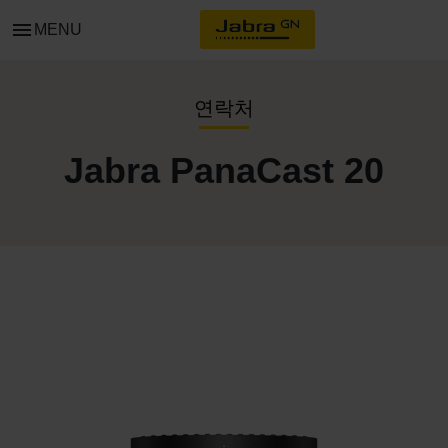
menu
MENU
연락처
Jabra PanaCast 20