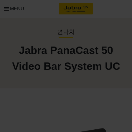
menu
MENU
연락처
Jabra PanaCast 50
Video Bar System UC