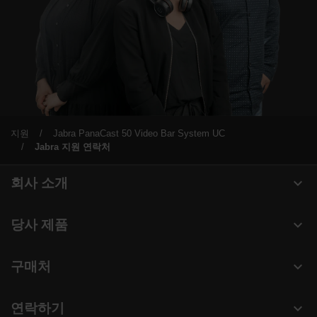
지원
Jabra PanaCast 50 Video Bar System UC
Jabra 지원 연락처
expand_more
회사 소개
Jabra 관련 정보
expand_more
당사 제품
채용
헤드셋
expand_more
구매처
의 지속 가능성
스피커폰
헤드셋, 스피커폰, 회의용 카메라
새 소식 및 보도자료
expand_more
연락하기
회의실 카메라