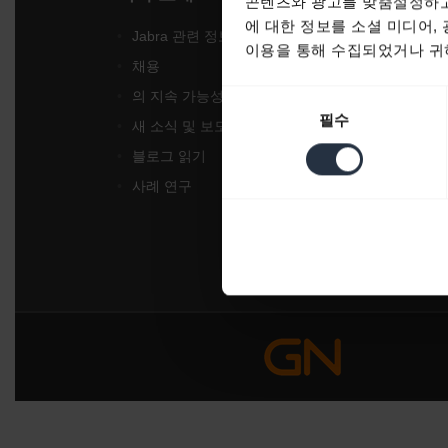
콘텐츠와 광고를 맞춤설정하고
에 대한 정보를 소셜 미디어,
Jabra 관련 정보
헤드
이용을 통해 수집되었거나 귀하
채용
스피
동
의 지속 가능성
회의
필수
의
새 소식 및 보도자료
개인
선
블로그 읽기
소프
택
사례 연구
액세