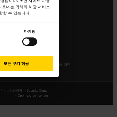
용합니다. 또한 사이트 사용
 파트너는 귀하의 해당 서비스
라
영업팀 연락하기
합할 수 있습니다.
서비스센터 연락하기
온라인 스토어 지원
마케팅
제품 등록
개발자 프로그램
파트너 프로그램
보증 및 서비스
모든 쿠키 허용
엔터프라이즈 제품 단종 정책
개인정보처리방침
Security Center
Open source licenses