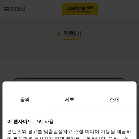
menu
MENU
시작하기
모든 지원 콘텐츠
동의
세부
소개
시작을 위한 자원
이 웹사이트 쿠키 사용
콘텐츠와 광고를 맞춤설정하고 소셜 미디어 기능을 제공하
Bluetooth 페어링 가이드
며 트래픽을 분석하기 위해 쿠키를 사용합니다. 또한 사이