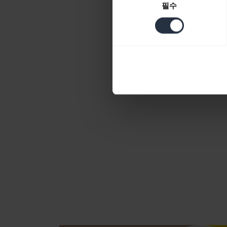
필수
의
선
택