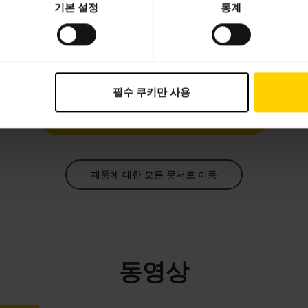
3.97 MB - pdf
기본 설정
통계
사용자 설명서
expand_more
한국어
필수 쿠키만 사용
다운로드
4.11 MB - pdf
제품에 대한 모든 문서로 이동
동영상