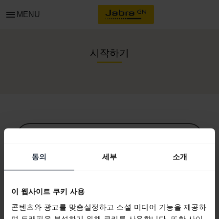
menu
MENU
시작하기
모든 지원 콘텐츠
동의
세부
소개
시작을 위한 자원
이 웹사이트 쿠키 사용
콘텐츠와 광고를 맞춤설정하고 소셜 미디어 기능을 제공하
Bluetooth 페어링 가이드
며 트래픽을 분석하기 위해 쿠키를 사용합니다. 또한 사이