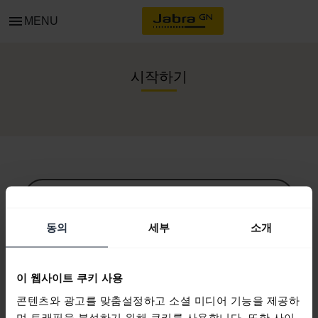
menu
MENU
시작하기
모든 지원 콘텐츠
동의
세부
소개
시작을 위한 자원
이 웹사이트 쿠키 사용
콘텐츠와 광고를 맞춤설정하고 소셜 미디어 기능을 제공하
Bluetooth 페어링 가이드
며 트래픽을 분석하기 위해 쿠키를 사용합니다. 또한 사이