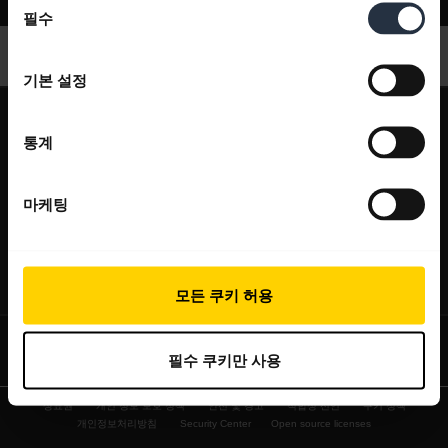
지원
필수
의
선
택
기본 설정
expand_more
회사 소개
통계
Jabra 관련 정보
expand_more
당사 제품
채용
마케팅
헤드셋
expand_more
구매처
의 지속 가능성
스피커폰
헤드셋, 스피커폰, 회의용 카메라
새 소식 및 보도자료
expand_more
연락하기
모든 쿠키 허용
회의실 카메라
블로그 읽기
영업팀 연락하기
개인용 카메라
사례 연구
필수 쿠키만 사용
서비스센터 연락하기
소프트웨어
상표권
개인 정보 보호 정책
안전 및 경고
적합성 선언
쿠키 정책
온라인 스토어 지원
액세서리
개인정보처리방침
Security Center
Open source licenses