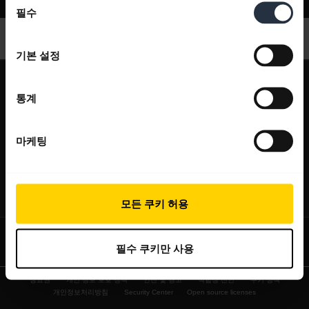
지원
필수
의
선
택
기본 설정
expand_more
회사 소개
통계
Jabra 관련 정보
expand_more
당사 제품
채용
마케팅
헤드셋
expand_more
구매처
의 지속 가능성
스피커폰
헤드셋, 스피커폰, 회의용 카메라
새 소식 및 보도자료
expand_more
연락하기
모든 쿠키 허용
회의실 카메라
블로그 읽기
영업팀 연락하기
개인용 카메라
사례 연구
필수 쿠키만 사용
서비스센터 연락하기
소프트웨어
상표권
개인 정보 보호 정책
안전 및 경고
적합성 선언
쿠키 정책
온라인 스토어 지원
액세서리
개인정보처리방침
Security Center
Open source licenses