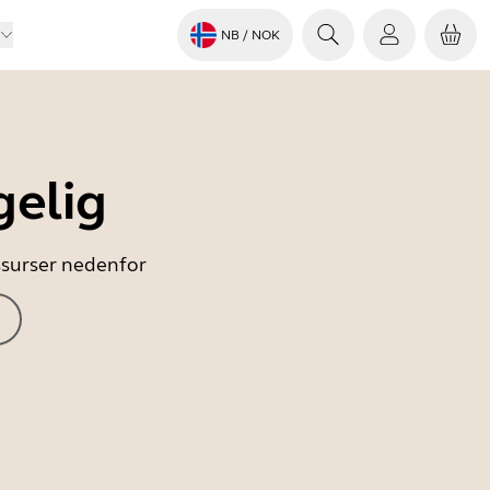
NB
/ NOK
gelig
essurser nedenfor