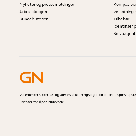
Nyheter og pressemeldinger
Kompatibili
Jabra-bloggen
Veilednings
Kundehistorier
Tilbehør
Identifiser 
Selvbetjent
Varemerker
Sikkerhet og advarsler
Retningslinjer for informasjonskapsle
Lisenser for åpen kildekode