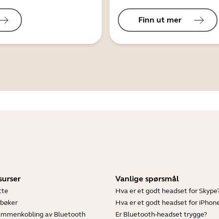
Finn ut mer
surser
Vanlige spørsmål
tte
Hva er et godt headset for Skype
bøker
Hva er et godt headset for iPhon
sammenkobling av Bluetooth
Er Bluetooth-headset trygge?