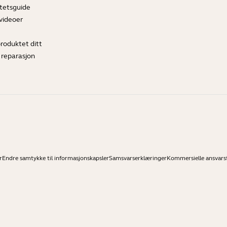
tetsguide
videoer
produktet ditt
 reparasjon
r
Endre samtykke til informasjonskapsler
Samsvarserklæringer
Kommersielle ansvarsf