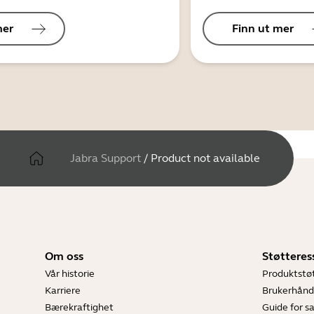
mer
Finn ut mer
Jabra Support
/
Product not available
Om oss
Støtteres
Vår historie
Produktstø
Karriere
Brukerhånd
Bærekraftighet
Guide for 