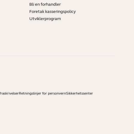
Bli en forhandler
Foretak kasseringspolicy
Utviklerprogram
raskrivelser
Retningslinjer for personvern
Sikkerhetssenter