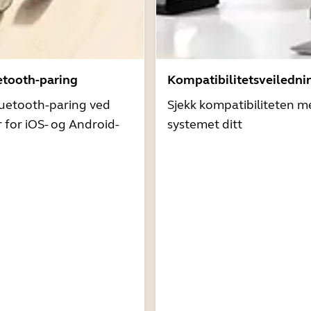
etooth-paring
Kompatibilitetsveiledni
uetooth-paring ved
Sjekk kompatibiliteten m
r for iOS- og Android-
systemet ditt