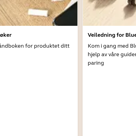
øker
Veiledning for Blu
åndboken for produktet ditt
Kom i gang med Bl
hjelp av våre guide
paring