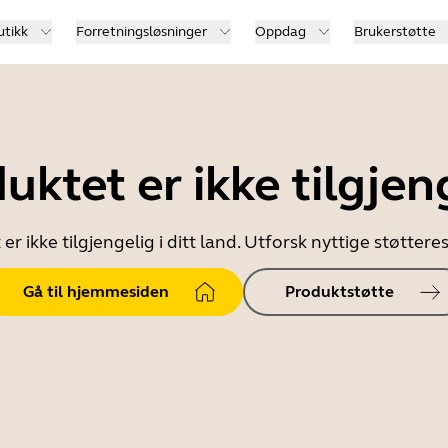
utikk
Forretningsløsninger
Oppdag
Brukerstøtte
uktet er ikke tilgjen
er ikke tilgjengelig i ditt land. Utforsk nyttige støtter
Gå til hjemmesiden
Produktstøtte