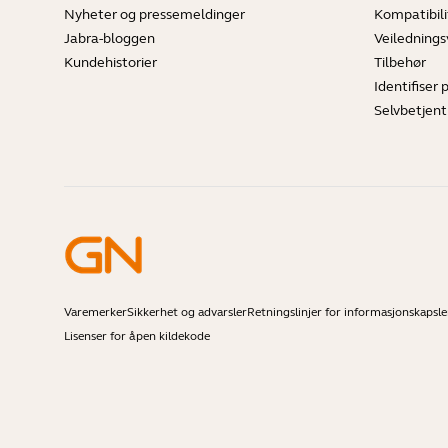
Nyheter og pressemeldinger
Kompatibili
Jabra-bloggen
Veilednings
Kundehistorier
Tilbehør
Identifiser 
Selvbetjent
Varemerker
Sikkerhet og advarsler
Retningslinjer for informasjonskapsle
Lisenser for åpen kildekode