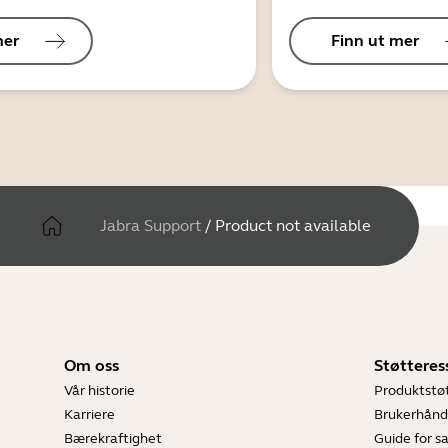
mer
Finn ut mer
Jabra Support
/
Product not available
Om oss
Støtteres
Vår historie
Produktstø
Karriere
Brukerhånd
Bærekraftighet
Guide for 