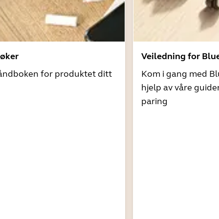
øker
Veiledning for Blu
åndboken for produktet ditt
Kom i gang med Bl
hjelp av våre guide
paring