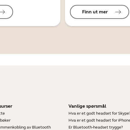
Finn ut mer
surser
Vanlige spørsmål
tte
Hva er et godt headset for Skype
bøker
Hva er et godt headset for iPhon
sammenkobling av Bluetooth
Er Bluetooth-headset trygge?