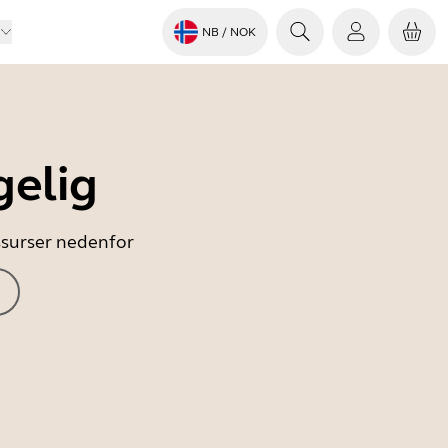
NB
/ NOK
gelig
essurser nedenfor