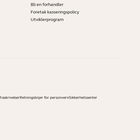
Bli en forhandler
Foretak kasseringspolicy
Utviklerprogram
raskrivelser
Retningslinjer for personvern
Sikkerhetssenter