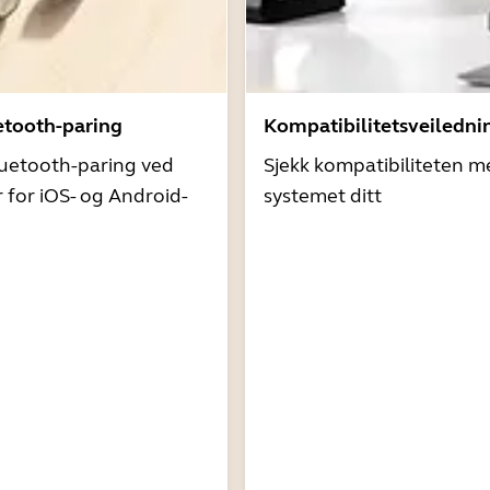
etooth-paring
Kompatibilitetsveiledni
uetooth-paring ved
Sjekk kompatibiliteten m
r for iOS- og Android-
systemet ditt