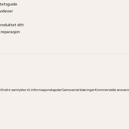
tetsguide
videoer
produktet ditt
 reparasjon
r
Endre samtykke til informasjonskapsler
Samsvarserklæringer
Kommersielle ansvarsf