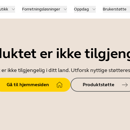
utikk
Forretningsløsninger
Oppdag
Brukerstøtte
uktet er ikke tilgjen
er ikke tilgjengelig i ditt land. Utforsk nyttige støtter
Gå til hjemmesiden
Produktstøtte