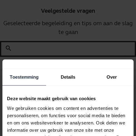
Veelgestelde vragen
Geselecteerde begeleiding en tips om aan de slag
te gaan
search
Hoe kan ik accessoires krijgen voor mijn Jabra-
Toestemming
Details
Over
chevron_right
apparaat?
Deze website maakt gebruik van cookies
Hoe verander ik de draagstijl van mijn bedrade
chevron_right
headset?
We gebruiken cookies om content en advertenties te
personaliseren, om functies voor social media te bieden
Welke Jabra-kabel bevelen jullie aan voor gebruik
en om ons websiteverkeer te analyseren. Ook delen we
chevron_right
met Avaya 1600 en 9600-serie telefoons?
informatie over uw gebruik van onze site met onze