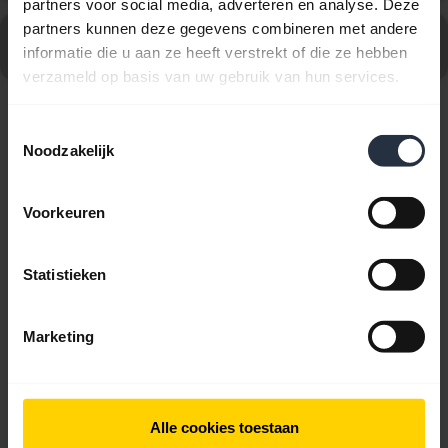
partners voor social media, adverteren en analyse. Deze
partners kunnen deze gegevens combineren met andere
Ga naar alle veelgestelde vragen voor Jabra GN2100
informatie die u aan ze heeft verstrekt of die ze hebben
Mono IP
verzameld op basis van uw gebruik van hun services.
Toestemmingsselectie
3 van 3 weergegeven
Noodzakelijk
Voorkeuren
Productdocumenten
Statistieken
Quick Start-handleiding
Marketing
Engels
Download
Alle cookies toestaan
1.54 MB - pdf