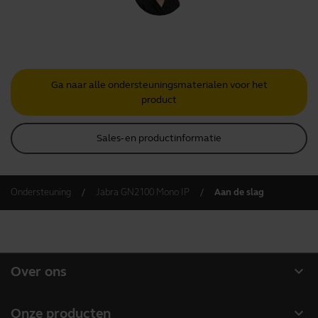
Ga naar alle ondersteuningsmaterialen voor het
product
Sales- en productinformatie
Ondersteuning
Jabra GN2100 Mono IP
Aan de slag
expand_more
Over ons
Over Jabra
expand_more
Onze producten