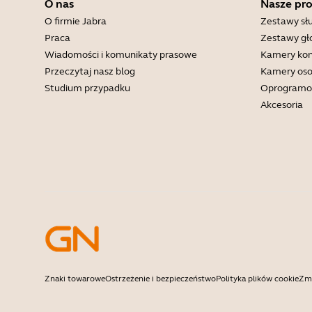
O nas
Nasze pr
O firmie Jabra
Zestawy s
Praca
Zestawy g
Wiadomości i komunikaty prasowe
Kamery kon
Przeczytaj nasz blog
Kamery oso
Studium przypadku
Oprogramo
Akcesoria
Znaki towarowe
Ostrzeżenie i bezpieczeństwo
Polityka plików cookie
Zmi