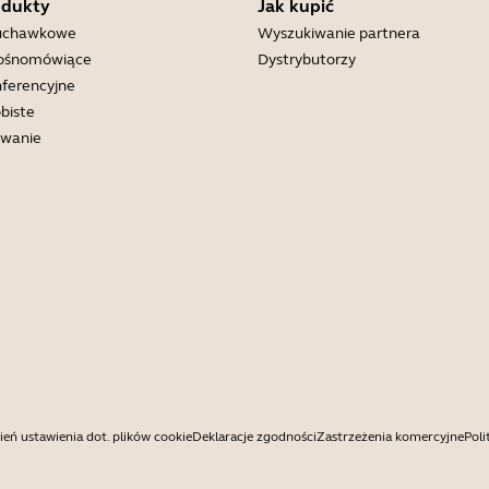
odukty
Jak kupić
łuchawkowe
Wyszukiwanie partnera
łośnomówiące
Dystrybutorzy
ferencyjne
biste
wanie
eń ustawienia dot. plików cookie
Deklaracje zgodności
Zastrzeżenia komercyjne
Poli