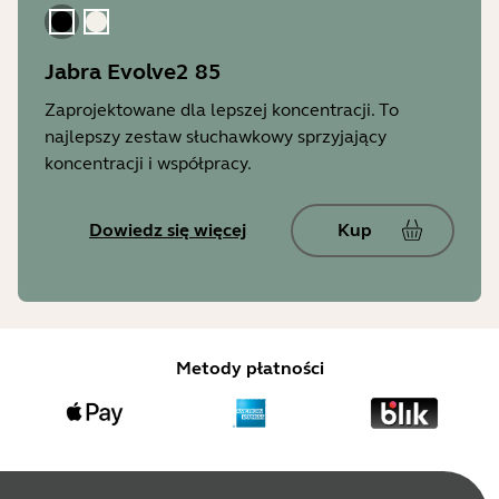
Czarny
Złoty Beżowy
Jabra Evolve2 85
Zaprojektowane dla lepszej koncentracji. To
najlepszy zestaw słuchawkowy sprzyjający
koncentracji i współpracy.
Dowiedz się więcej
Kup
Metody płatności