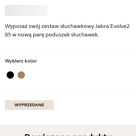
Kup
Jabra
Wyposaż swój zestaw słuchawkowy Jabra Evolve2
85 w nową parę poduszek słuchawek.
Wybierz kolor
Czarny
Złoty Beżowy
WYPRZEDANE