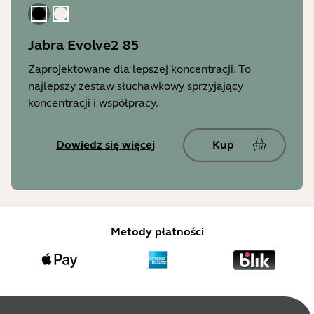
Czarny
Złoty Beżowy
Jabra Evolve2 85
Zaprojektowane dla lepszej koncentracji. To
najlepszy zestaw słuchawkowy sprzyjający
koncentracji i współpracy.
Dowiedz się więcej
Kup
Metody płatności