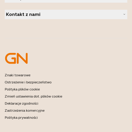
Studium przypadku
Kamery konferencyjne
Wyszukiwanie partnera
Kamery osobiste
Kontakt z nami
Dystrybutorzy
Oprogramowanie
Kontakt z działem handlowym
Akcesoria
Kontakt z działem pomocy
Wsparcie Sklepu Online
Zarejestruj produkt
Program deweloperów
Program partnerski
Gwarancja i serwis
Firmowe zasady końca okresu eksploatacji
Znaki towarowe
Ostrzeżenie i bezpieczeństwo
Polityka plików cookie
Zmień ustawienia dot. plików cookie
Deklaracje zgodności
Zastrzeżenia komercyjne
Polityka prywatności