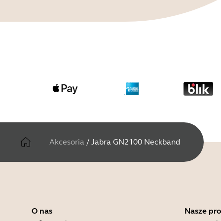
Akcesoria
/
Jabra GN2100 Neckband
O nas
Nasze pr