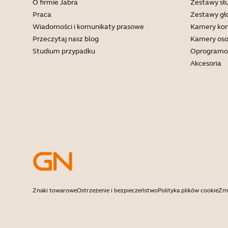
O firmie Jabra
Zestawy s
Praca
Zestawy g
Wiadomości i komunikaty prasowe
Kamery kon
Przeczytaj nasz blog
Kamery oso
Studium przypadku
Oprogramo
Akcesoria
Znaki towarowe
Ostrzeżenie i bezpieczeństwo
Polityka plików cookie
Zmi