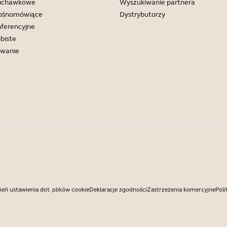
łuchawkowe
Wyszukiwanie partnera
łośnomówiące
Dystrybutorzy
ferencyjne
biste
wanie
eń ustawienia dot. plików cookie
Deklaracje zgodności
Zastrzeżenia komercyjne
Poli