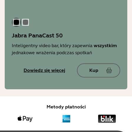
Czarny
Szary
Jabra PanaCast 50
Inteligentny video bar, który zapewnia
wszystkim
jednakowe wrażenia podczas spotkań
Dowiedz się więcej
Kup
Metody płatności