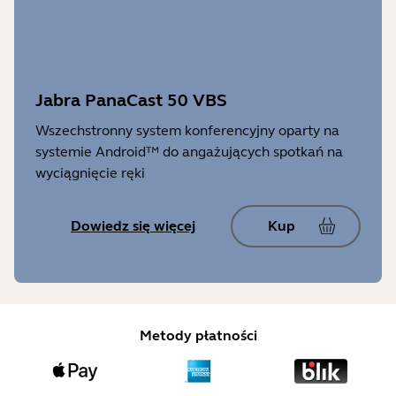
Jabra PanaCast 50 VBS
Wszechstronny system konferencyjny oparty na
systemie Android™ do angażujących spotkań na
wyciągnięcie ręki
Dowiedz się więcej
Kup
Metody płatności