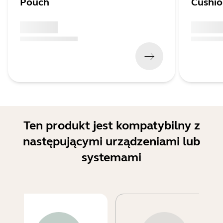
Pouch
Cushi
x xxx,xx xx
x xxx,xx 
(
x xxx,xx xx
x xxx xxx
)
(
x xxx,xx xx
Ten produkt jest kompatybilny z
następującymi urządzeniami lub
systemami