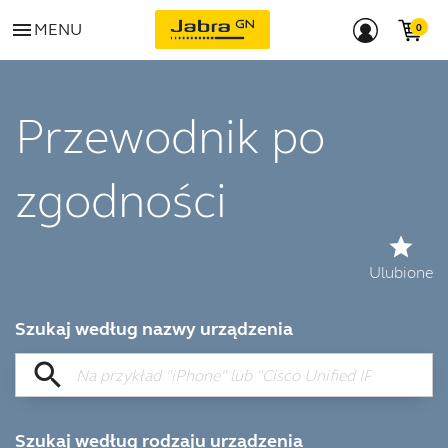
menu
MENU
Przewodnik po
zgodności
star
Ulubione
Szukaj według nazwy urządzenia
search
Szukaj według rodzaju urządzenia