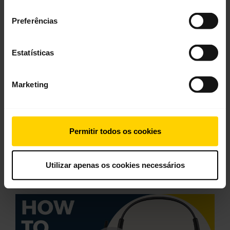
Documentos de produto
consentimento
Preferências
Guia de início rápido
Inglês
Estatísticas
Download
Marketing
0.28 MB - pdf
Acesse todos os documentos do produto
Permitir todos os cookies
Utilizar apenas os cookies necessários
Vídeos