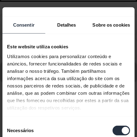
Como faço para obter acessórios para o meu
chevron_right
Consentir
Detalhes
Sobre os cookies
dispositivo Jabra?
Que fio Jabra é recomendado para uso com os
Este website utiliza cookies
chevron_right
telefones da série Avaya 1600 e 9600?
Utilizamos cookies para personalizar conteúdo e
anúncios, fornecer funcionalidades de redes sociais e
Vá para todas as perguntas frequentes para Jabra Biz
analisar o nosso tráfego. Também partilhamos
1900 Duo
informações acerca da sua utilização do site com os
nossos parceiros de redes sociais, de publicidade e de
análise, que as podem combinar com outras informações
Exibindo 2 de 2
que lhes forneceu ou recolhidas por estes a partir da sua
utilização dos respetivos serviços.
Seleção
Necessários
de