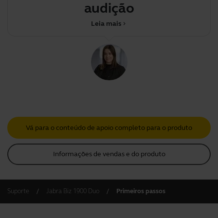
audição
Leia mais
chevron_right
Vá para o conteúdo de apoio completo para o produto
Informações de vendas e do produto
Suporte
Jabra Biz 1900 Duo
Primeiros passos