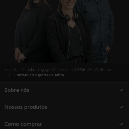
Suporte
Jabra Engage 50 II - (50 II Link) USB-C/A, UC Stereo
Contato do suporte da Jabra
expand_more
Sobre nós
Sobre a Jabra
expand_more
Nossos produtos
Carreiras
Headsets
expand_more
Como comprar
Sustentabilidade