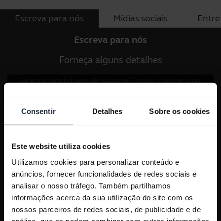
Escreva para nós
Mídias sociais
Entre
Escreva para nós
Forneça alguns detalhes
Consentir
Detalhes
Sobre os cookies
Este website utiliza cookies
Utilizamos cookies para personalizar conteúdo e
anúncios, fornecer funcionalidades de redes sociais e
analisar o nosso tráfego. Também partilhamos
informações acerca da sua utilização do site com os
nossos parceiros de redes sociais, de publicidade e de
análise, que as podem combinar com outras informações