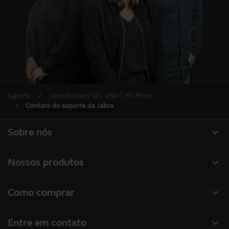
Suporte
Jabra Evolve2 50 – USB-C MS Mono
Contato do suporte da Jabra
expand_more
Sobre nós
Sobre a Jabra
expand_more
Nossos produtos
Carreiras
Headsets
expand_more
Como comprar
Sustentabilidade
Alto-falantes
Localizador de revendas
Notícias e comunicados à imprensa
expand_more
Entre em contato
Câmeras de conferência