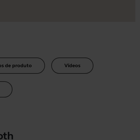
s de produto
Vídeos
oth