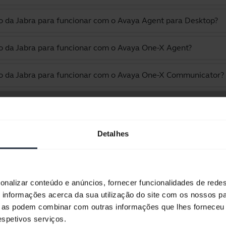
vo da Jabra para funcionar com o Avaya Agent para Desktop?
vo da Jabra para funcionar com o Avaya One-X Agent?
vo da Jabra para funcionar com o Avaya One-X Communicator?
ra Jabra Evolve2 55 - Link390a UC Mono com Suporte de Carre
Detalhes
Exibindo 10 de 10
onalizar conteúdo e anúncios, fornecer funcionalidades de redes
informações acerca da sua utilização do site com os nossos pa
ue as podem combinar com outras informações que lhes forneceu 
Documentos de produto
respetivos serviços.