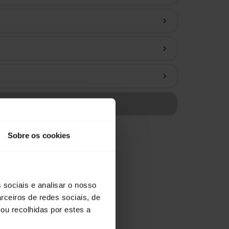
chevron_right
chevron_right
chevron_right
gamento
Sobre os cookies
 sociais e analisar o nosso
rceiros de redes sociais, de
ou recolhidas por estes a