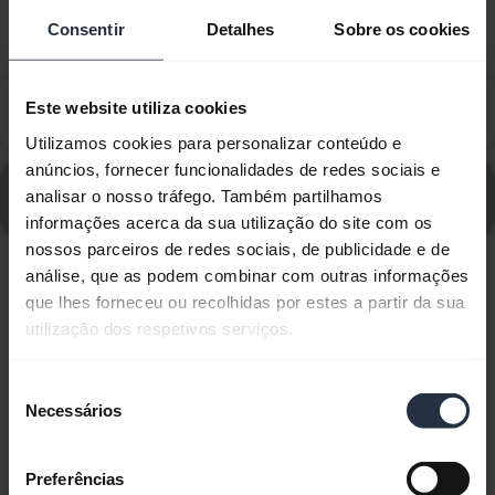
Como faço para ligar/desligar o meu Jabra Evolve2
chevron_right
Consentir
Detalhes
Sobre os cookies
Buds?
Como consigo o melhor ajuste com o meu Jabra
Este website utiliza cookies
chevron_right
Evolve2 Buds?
Utilizamos cookies para personalizar conteúdo e
anúncios, fornecer funcionalidades de redes sociais e
Vá para todas as perguntas frequentes para Jabra
analisar o nosso tráfego. Também partilhamos
Evolve2 Buds - USB-C MS
informações acerca da sua utilização do site com os
nossos parceiros de redes sociais, de publicidade e de
análise, que as podem combinar com outras informações
Exibindo 10 de 10
que lhes forneceu ou recolhidas por estes a partir da sua
utilização dos respetivos serviços.
Seleção
Necessários
de
Documentos de produto
consentimento
Preferências