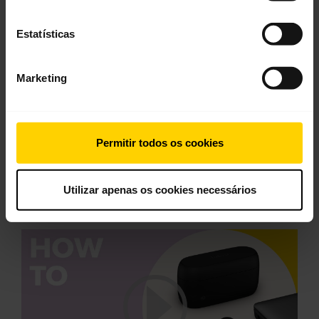
Manual do usuário
expand_more
Português do Brasil
Estatísticas
Download
Marketing
4.00 MB - pdf
Acesse todos os documentos do produto
Permitir todos os cookies
Utilizar apenas os cookies necessários
Vídeos