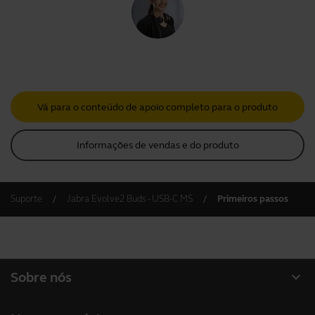
Vá para o conteúdo de apoio completo para o produto
Informações de vendas e do produto
Suporte
Jabra Evolve2 Buds - USB-C MS
Primeiros passos
expand_more
Sobre nós
Sobre a Jabra