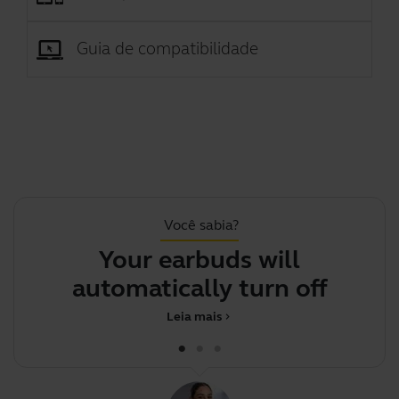
Guia de compatibilidade
Você sabia?
Your earbuds will
automatically turn off to co
Leia mais
chevron_right