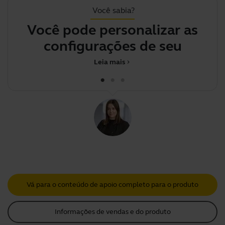
Você sabia?
Você pode personalizar as
configurações de seu dispos
Leia mais
chevron_right
Vá para o conteúdo de apoio completo para o produto
Informações de vendas e do produto