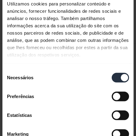
Utilizamos cookies para personalizar conteúdo e
expand_more
Europa, Oriente Médio e África (multilíngue)
anúncios, fornecer funcionalidades de redes sociais e
analisar o nosso tráfego. Também partilhamos
Download
informações acerca da sua utilização do site com os
11.67 MB - pdf
nossos parceiros de redes sociais, de publicidade e de
análise, que as podem combinar com outras informações
que lhes forneceu ou recolhidas por estes a partir da sua
Manual do usuário
utilização dos respetivos serviços.
expand_more
Português do Brasil
Seleção
Necessários
de
Download
consentimento
3.05 MB - pdf
Preferências
Acesse todos os documentos do produto
Estatísticas
Marketing