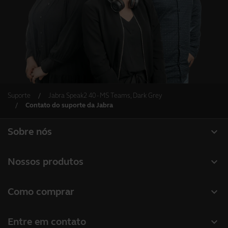
Suporte
Jabra Speak2 40 - MS Teams, Dark Grey
Contato do suporte da Jabra
expand_more
Sobre nós
Sobre a Jabra
expand_more
Nossos produtos
Carreiras
Headsets
expand_more
Como comprar
Sustentabilidade
Alto-falantes
Localizador de revendas
Notícias e comunicados à imprensa
expand_more
Entre em contato
Câmeras de conferência