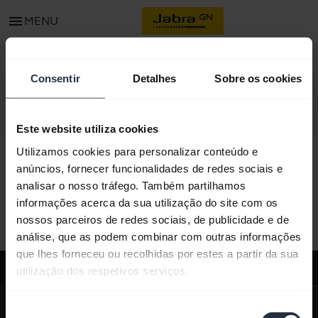
menu
MENU
CONTATO
Consentir
Detalhes
Sobre os cookies
Este website utiliza cookies
Utilizamos cookies para personalizar conteúdo e
anúncios, fornecer funcionalidades de redes sociais e
analisar o nosso tráfego. Também partilhamos
Todo o conteúdo de suporte
informações acerca da sua utilização do site com os
nossos parceiros de redes sociais, de publicidade e de
análise, que as podem combinar com outras informações
que lhes forneceu ou recolhidas por estes a partir da sua
Suporte
utilização dos respetivos serviços.
expand_more
Sobre nós
Seleção