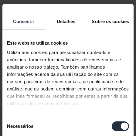
Como faço para configurar o meu dispositivo da
chevron_right
Jabra para funcionar com o Counterpath X-Lite?
Consentir
Detalhes
Sobre os cookies
Como faço para configurar o meu dispositivo Jabra
chevron_right
para funcionar com 3CX Phone?
Este website utiliza cookies
Utilizamos cookies para personalizar conteúdo e
Como faço para configurar o meu dispositivo Jabra
anúncios, fornecer funcionalidades de redes sociais e
chevron_right
para funcionar com 8x8 Virtual Office Desktop?
analisar o nosso tráfego. Também partilhamos
informações acerca da sua utilização do site com os
Como faço para configurar o meu dispositivo Jabra
nossos parceiros de redes sociais, de publicidade e de
chevron_right
para funcionar com Amazon Connect?
análise, que as podem combinar com outras informações
que lhes forneceu ou recolhidas por estes a partir da sua
utilização dos respetivos serviços.
Como faço para configurar o meu dispositivo Jabra
chevron_right
para funcionar com Avaya IX Workplace?
Seleção
Necessários
de
Como faço para configurar o meu dispositivo Jabra
chevron_right
consentimento
para funcionar com Cisco Jabber?