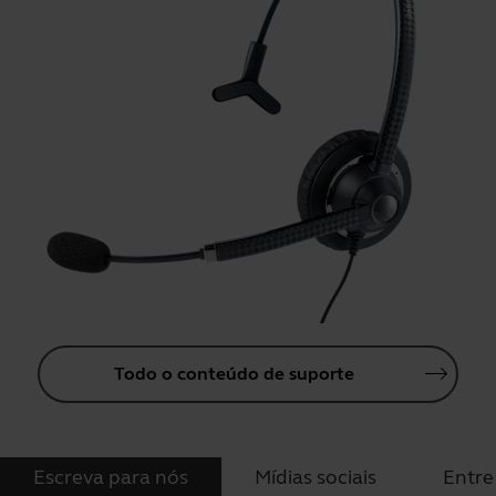
Todo o conteúdo de suporte
Escreva para nós
Mídias sociais
Entre