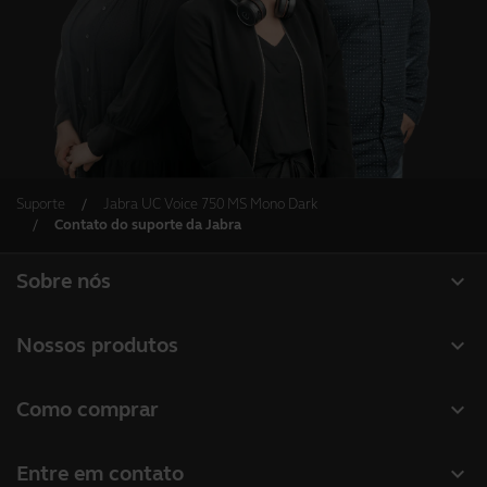
Suporte
Jabra UC Voice 750 MS Mono Dark
Contato do suporte da Jabra
expand_more
Sobre nós
Sobre a Jabra
expand_more
Nossos produtos
Carreiras
Headsets
expand_more
Como comprar
Sustentabilidade
Alto-falantes
Localizador de revendas
Notícias e comunicados à imprensa
expand_more
Entre em contato
Câmeras de conferência