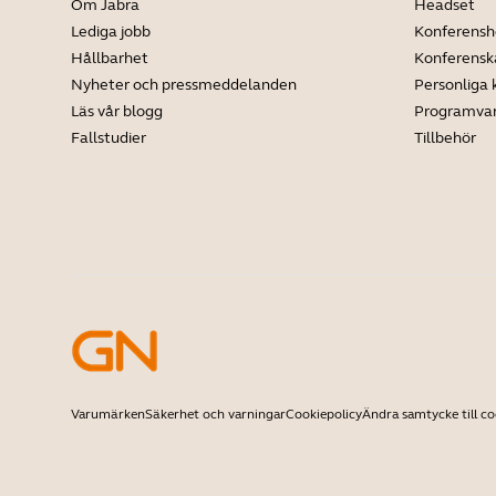
Om Jabra
Headset
Lediga jobb
Konferensh
Hållbarhet
Konferens
Nyheter och pressmeddelanden
Personliga
Läs vår blogg
Programva
Fallstudier
Tillbehör
Varumärken
Säkerhet och varningar
Cookiepolicy
Ändra samtycke till co