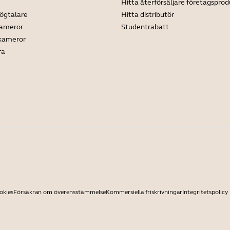
Hitta återförsäljare företagsprod
ögtalare
Hitta distributör
kameror
Studentrabatt
 kameror
ra
okies
Försäkran om överensstämmelse
Kommersiella friskrivningar
Integritetspolicy