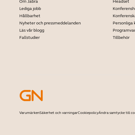
Om Jabra
Headset
Lediga jobb
Konferensh
Hållbarhet
Konferens
Nyheter och pressmeddelanden
Personliga
Läs vår blogg
Programva
Fallstudier
Tillbehör
Varumärken
Säkerhet och varningar
Cookiepolicy
Ändra samtycke till co