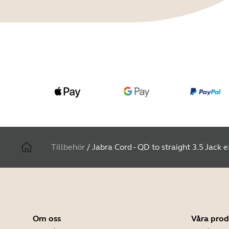
Tillbehör
/
Jabra Cord - QD to straight 3.5 Jack 
Om oss
Våra prod