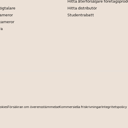
Hitta återförsäljare företagsprod
ögtalare
Hitta distributör
kameror
Studentrabatt
 kameror
ra
okies
Försäkran om överensstämmelse
Kommersiella friskrivningar
Integritetspolicy