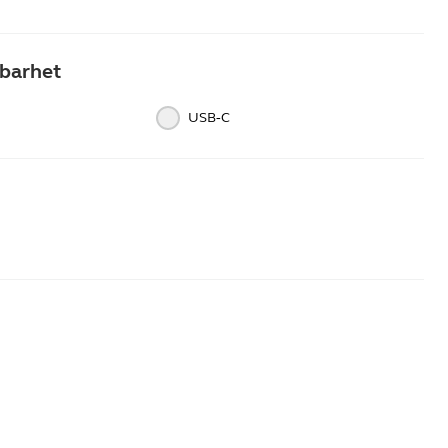
barhet
USB‑C
ige