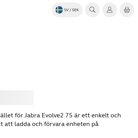
SV
/ SEK
Jabra
llet för Jabra Evolve2 75 är ett enkelt och
tt att ladda och förvara enheten på