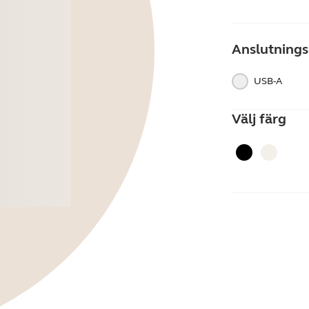
Anslutnings
USB-A
Välj färg
Svart
Guld be