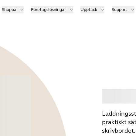
Shoppa
Företagslösningar
Upptäck
Support
Köp
Laddningsstä
praktiskt sä
skrivbordet.