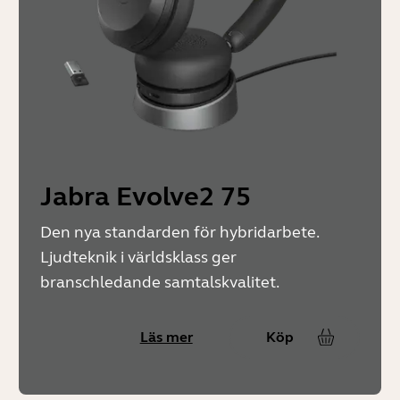
Jabra Evolve2 75
Den nya standarden för hybridarbete.
Ljudteknik i världsklass ger
branschledande samtalskvalitet.
Läs mer
Köp