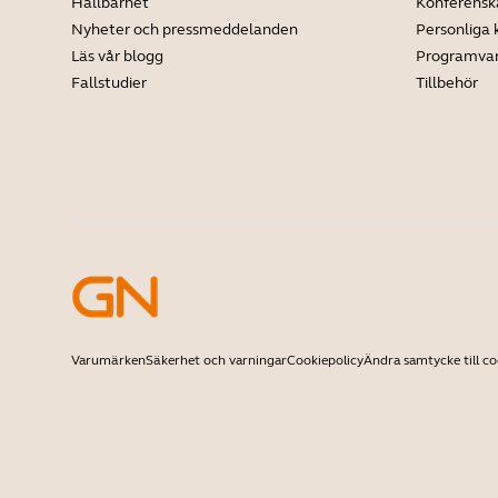
Hållbarhet
Konferens
Nyheter och pressmeddelanden
Personliga
Läs vår blogg
Programva
Fallstudier
Tillbehör
Varumärken
Säkerhet och varningar
Cookiepolicy
Ändra samtycke till co