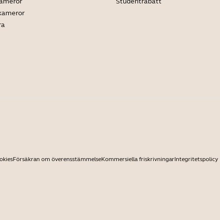
kameror
Studentrabatt
 kameror
ra
okies
Försäkran om överensstämmelse
Kommersiella friskrivningar
Integritetspolicy