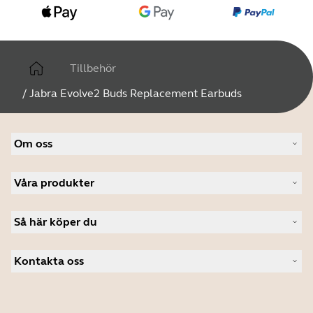
Tillbehör
/
Jabra Evolve2 Buds Replacement Earbuds
Om oss
Om Jabra
Våra produkter
Lediga jobb
Hållbarhet
Headset
Nyheter och pressmeddelanden
Så här köper du
Konferenshögtalare
Läs vår blogg
Konferenskameror
Hitta återförsäljare företagsprodukter
Fallstudier
Personliga kameror
Kontakta oss
Hitta distributör
Programvara
Studentrabatt
Kontakta vårt säljteam
Tillbehör
Kontakta supporten