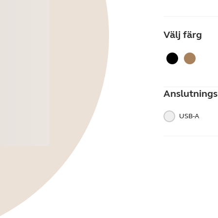
Välj färg
Svart
Guld be
Anslutnings
USB-A