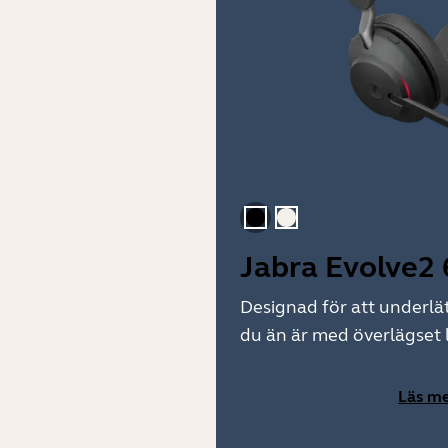
Svart
Guld beige
Jabra Evolve2 
Designad för att underlätt
du än är med överlägset l
Läs m