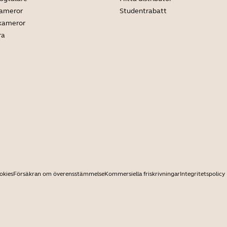
kameror
Studentrabatt
 kameror
ra
okies
Försäkran om överensstämmelse
Kommersiella friskrivningar
Integritetspolicy