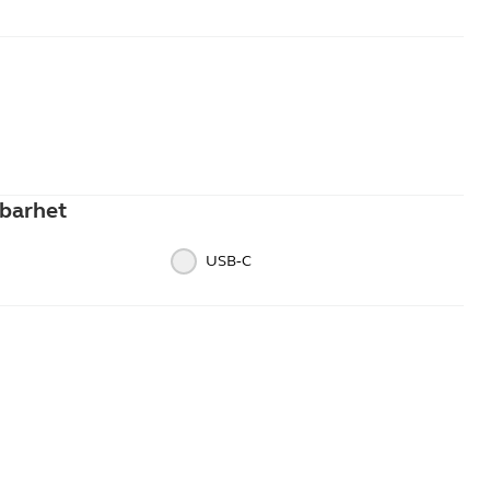
ige
barhet
USB‑C