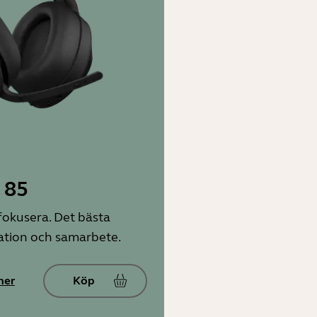
 85
 fokusera. Det bästa
ation och samarbete.
mer
Köp