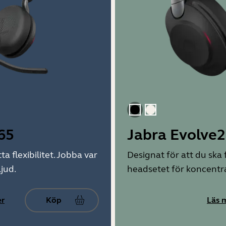
Svart
Guld beige
65
Jabra Evolve2
a flexibilitet. Jobba var
Designat för att du ska
jud.
headsetet för koncentr
er
Köp
Läs 