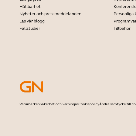
Hållbarhet
Konferens
Nyheter och pressmeddelanden
Personliga
Läs vår blogg
Programva
Fallstudier
Tillbehör
Varumärken
Säkerhet och varningar
Cookiepolicy
Ändra samtycke till co