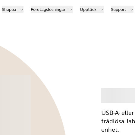
Shoppa
Företagslösningar
Upptäck
Support
Köp
USB-A- eller
trådlösa Ja
enhet.