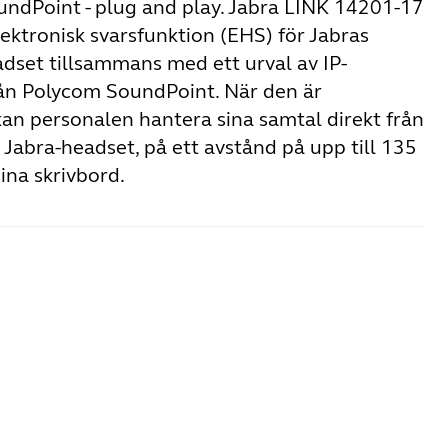
ndPoint - plug and play. Jabra LINK 14201-17
ektronisk svarsfunktion (EHS) för Jabras
adset tillsammans med ett urval av IP-
rån Polycom SoundPoint. När den är
kan personalen hantera sina samtal direkt från
a Jabra-headset, på ett avstånd på upp till 135
ina skrivbord.