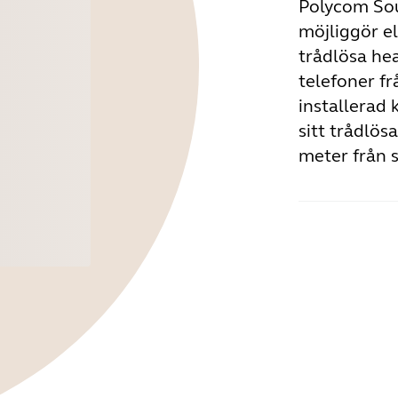
Polycom Sou
möjliggör el
trådlösa he
telefoner f
installerad 
sitt trådlös
meter från s