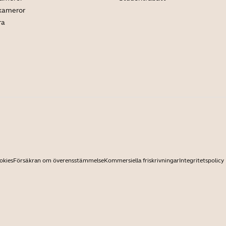
 kameror
ra
okies
Försäkran om överensstämmelse
Kommersiella friskrivningar
Integritetspolicy