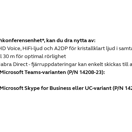
hkonferensenhet*, kan du dra nytta av:
 Voice, HiFi-ljud och A2DP för kristallklart ljud i sam
l 30 m för optimal rörlighet
bra Direct - fjärruppdateringar kan enkelt skickas till
Microsoft Teams-varianten (P/N 14208-23):
icrosoft Skype for Business eller UC-variant (P/N 14