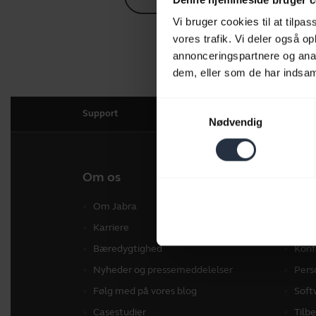
Vi bruger cookies til at tilpas
vores trafik. Vi deler også 
annonceringspartnere og anal
dem, eller som de har indsaml
Samtykkevalg
Support
Nødvendig
Om os
Vores
Om Jabra
Hea
Karriere
Spea
Bæredygtighed
Konf
Nyheder og pressemeddelelser
Pers
Følg med på vores blog
Soft
Casestudier
Tilb