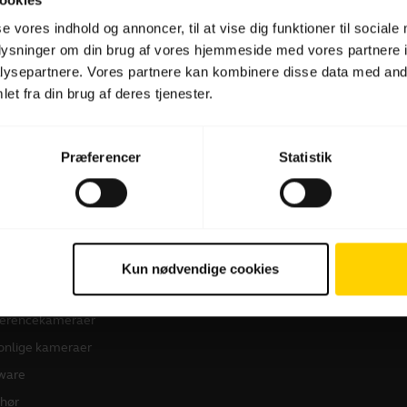
se vores indhold og annoncer, til at vise dig funktioner til sociale
oplysninger om din brug af vores hjemmeside med vores partnere i
Software og apps
ysepartnere. Vores partnere kan kombinere disse data med andr
et fra din brug af deres tjenester.
Præferencer
Statistik
 produkter
Sådan køber du
dset
Forhandlere til Erhverv
Kun nødvendige cookies
kerphones
Distributører
erencekameraer
onlige kameraer
ware
ehør