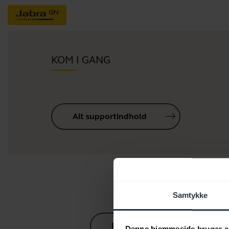
KOM I GANG
Alt supportindhold
R
Samtykke
Bluetooth parringsguide
Denne hjemmeside bruger c